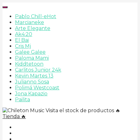
Pablo Chill-e
Hot
Marcianeke
Arte Elegante
Ak4:20
El Bai
Cris Mj
Galee Galee
Paloma Mami
Kiddtetoon
Carlitos Junior 24k
Kevin Martes 13
Julianno Sosa
Polimá Westcoast
Jona Kapazio
Pailita
Visita el stock de productos 🔥
Tienda 🔥