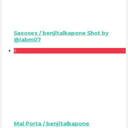
Saxosex / benjitalkapone Shot by
@iabm07
6
Mal Porta / benjitalkapone