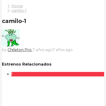
Home
camilo-1
camilo-1
by
Chileton Pro
7 años ago
7 años ago
Estrenos Relacionados
1