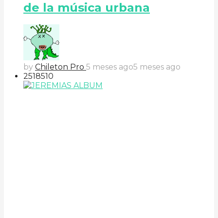
de la música urbana
by
Chileton Pro
5 meses ago
5 meses ago
251
85
10