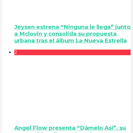
Jeysen estrena “Ninguna le llega” junto
a Mclovin y consolida su propuesta
urbana tras el álbum La Nueva Estrella
2
Angel Flow presenta “Dámelo Así”, su