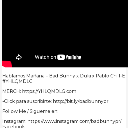
Hablamos Mañana – Bad Bunny x Duki x Pablo Chill-E
#YHLQMDLG
MERCH: https://YHLQMDLG.com
-Click para suscribirte: http://bit.ly/badbunnypr
Follow Me / Sigueme en:
Instagram: https://www.instagram.com/badbunnypr/
Facebook: