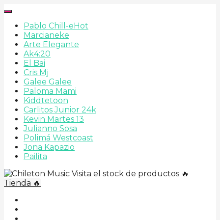
Pablo Chill-e
Hot
Marcianeke
Arte Elegante
Ak4:20
El Bai
Cris Mj
Galee Galee
Paloma Mami
Kiddtetoon
Carlitos Junior 24k
Kevin Martes 13
Julianno Sosa
Polimá Westcoast
Jona Kapazio
Pailita
Visita el stock de productos 🔥
Tienda 🔥