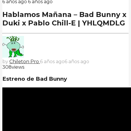
6 años ago
6 años ago
Hablamos Mañana – Bad Bunny x
Duki x Pablo Chill-E | YHLQMDLG
by
Chileton Pro
6 años ago
6 años ago
308
views
Estreno de Bad Bunny