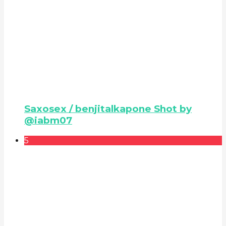
Saxosex / benjitalkapone Shot by
@iabm07
5