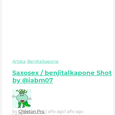
Artista
,
Benjitalkapone
Saxosex / benjitalkapone Shot
by @iabm07
by
Chileton Pro
1 año ago
1 año ago