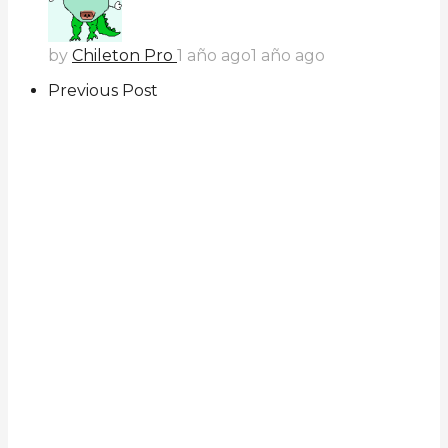
by
Chileton Pro
1 año ago
1 año ago
Previous Post