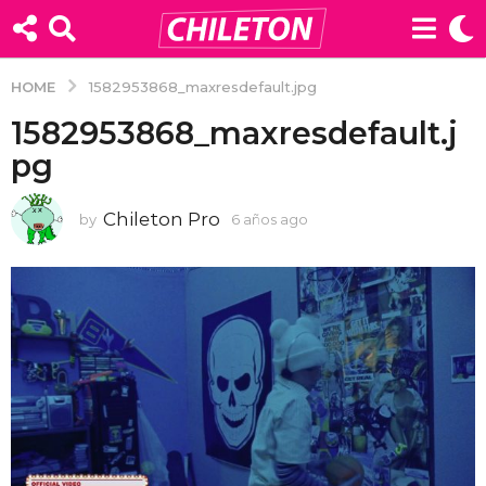
HOME
1582953868_maxresdefault.jpg
1582953868_maxresdefault.j
pg
Chileton Pro
by
6 años ago
6
a
ñ
o
s
a
g
o