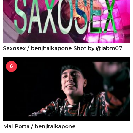
Saxosex / benjitalkapone Shot by @iabm07
6
Mal Porta / benjitalkapone