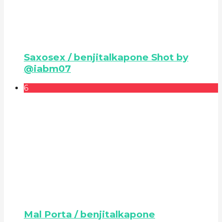
Saxosex / benjitalkapone Shot by
@iabm07
6
Mal Porta / benjitalkapone