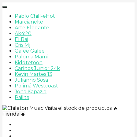
Pablo Chill-e
Hot
Marcianeke
Arte Elegante
Ak4:20
El Bai
Cris Mj
Galee Galee
Paloma Mami
Kiddtetoon
Carlitos Junior 24k
Kevin Martes 13
Julianno Sosa
Polimá Westcoast
Jona Kapazio
Pailita
Visita el stock de productos 🔥
Tienda 🔥