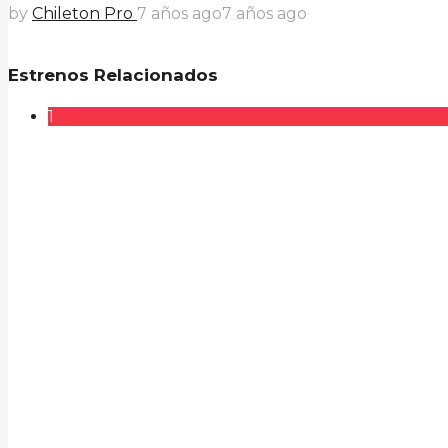
by
Chileton Pro
7 años ago
7 años ago
Estrenos Relacionados
1