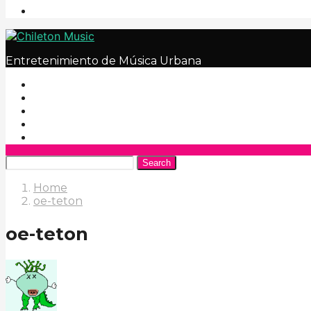
Entretenimiento de Música Urbana
Search
Home
oe-teton
oe-teton