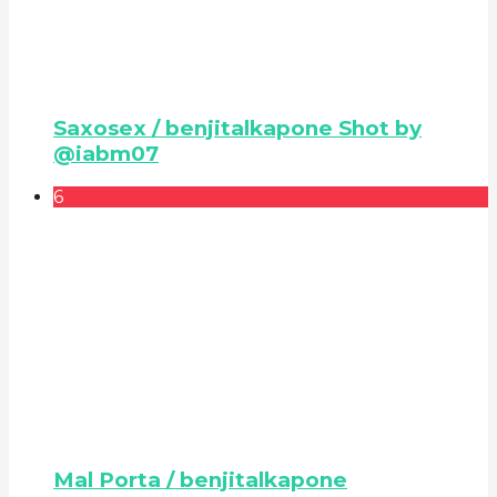
Saxosex / benjitalkapone Shot by
@iabm07
6
Mal Porta / benjitalkapone