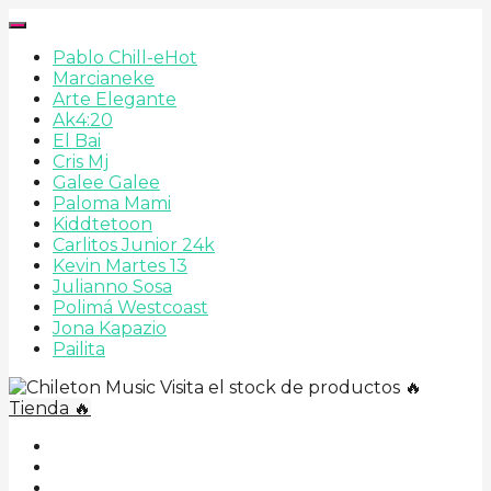
Pablo Chill-e
Hot
Marcianeke
Arte Elegante
Ak4:20
El Bai
Cris Mj
Galee Galee
Paloma Mami
Kiddtetoon
Carlitos Junior 24k
Kevin Martes 13
Julianno Sosa
Polimá Westcoast
Jona Kapazio
Pailita
Visita el stock de productos 🔥
Tienda 🔥