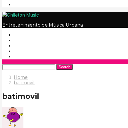
Entretenimiento de Música Urbana
Search
Home
batimovil
batimovil