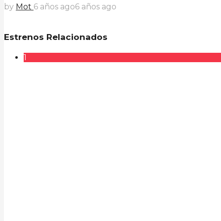
by
Mot
6 años ago
6 años ago
Estrenos Relacionados
1