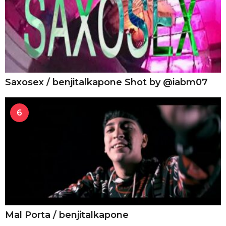
Saxosex / benjitalkapone Shot by @iabm07
6
Mal Porta / benjitalkapone