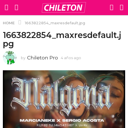
HOME
1663822854_maxresdefault.jpg
1663822854_maxresdefault.j
pg
Chileton Pro
by
4 años ago
4
a
ñ
o
s
a
g
o