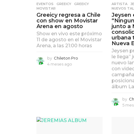
EVENTOS
,
GREEICY
GREEICY
,
ARTISTA
,
J
MOVISTAR
NUEVOS TA
Greeicy regresa a Chile
Jeysen 
con show en Movistar
“Ningun
Arena en agosto
junto a 
consoli
Show en vivo este próximo
urbana 
11 de agosto en el Movistar
Nueva E
Arena, a las 21:00 horas
Jeysen p
le llega”
by
Chileton Pro
nuevo la
4 meses ago
4
con video
m
campaña 
e
posicionar
s
álbum La
e
s
a
by
Ch
g
5 mes
o