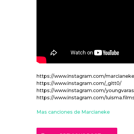
https://www.instagram.com/marcianekeo
https://www.instagram.com/_gitt0/
https://www.instagram.com/youngvaras
https://www.instagram.com/luisma.film
Mas canciones de Marcianeke
P