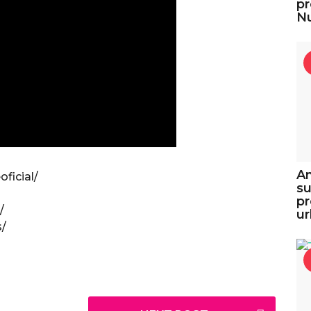
pr
Nu
An
ficial/
su
pr
/
u
s/