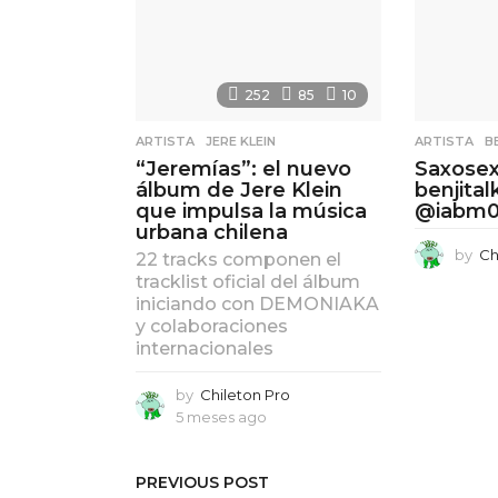
252
85
10
ARTISTA
,
JERE KLEIN
ARTISTA
,
B
“Jeremías”: el nuevo
Saxosex
álbum de Jere Klein
benjita
que impulsa la música
@iabm
urbana chilena
by
Ch
22 tracks componen el
tracklist oficial del álbum
iniciando con DEMONIAKA
y colaboraciones
internacionales
by
Chileton Pro
5 meses ago
5
m
e
s
PREVIOUS POST