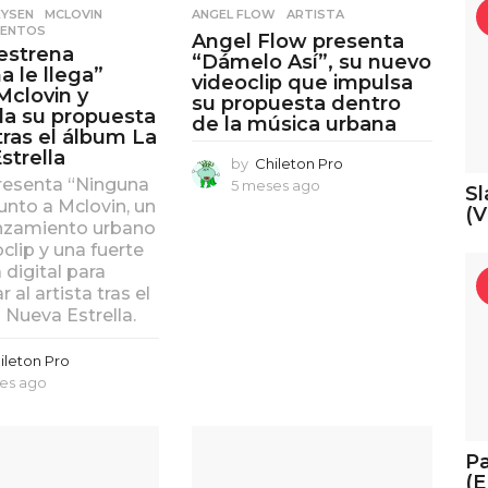
EYSEN
,
MCLOVIN
,
ANGEL FLOW
,
ARTISTA
LENTOS
Angel Flow presenta
estrena
“Dámelo Así”, su nuevo
a le llega”
videoclip que impulsa
Mclovin y
su propuesta dentro
da su propuesta
de la música urbana
tras el álbum La
strella
by
Chileton Pro
resenta “Ninguna
5 meses ago
5
Sl
 junto a Mclovin, un
m
(V
nzamiento urbano
e
s
clip y una fuerte
e
digital para
s
 al artista tras el
a
 Nueva Estrella.
g
o
ileton Pro
es ago
5
m
e
s
Pa
e
(E
s