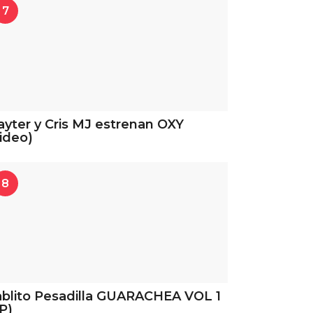
7
ayter y Cris MJ estrenan OXY
ideo)
8
blito Pesadilla GUARACHEA VOL 1
P)