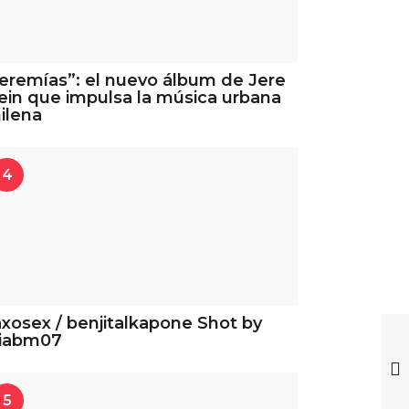
eremías”: el nuevo álbum de Jere
ein que impulsa la música urbana
ilena
4
xosex / benjitalkapone Shot by
iabm07
5