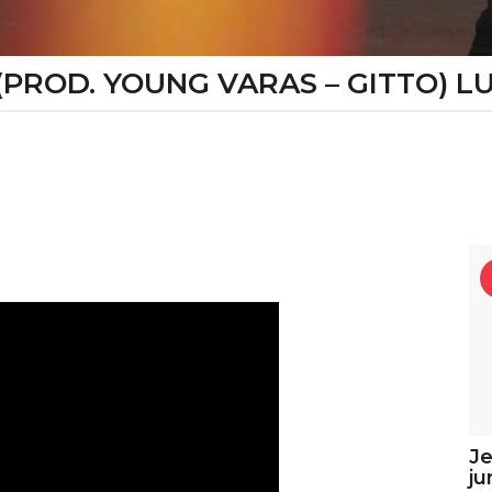
 (PROD. YOUNG VARAS – GITTO) L
Je
ju