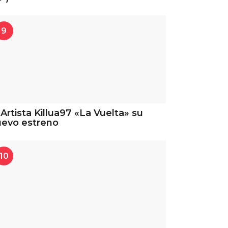
9
 Artista Killua97 «La Vuelta» su
uevo estreno
10