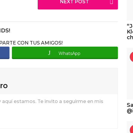
NEXT POST
“J
NDS!
Kl
ch
MPARTE CON TUS AMIGOS!
WhatsApp
ro
y aquí estamos. Te invito a seguirme en mis
Sa
@