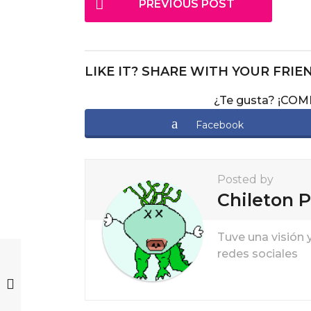
PREVIOUS POST
o
s
t
LIKE IT? SHARE WITH YOUR FRIE
P
¿Te gusta? ¡CO
a
g
Facebook
i
n
Posted by
a
Chileton P
t
i
Tuve una visión 
redes sociales
o
n