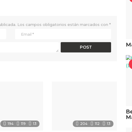
ublicada.
Los campos obligatorios están marcados con
*
Ma
Be
M
194
119
13
204
112
13