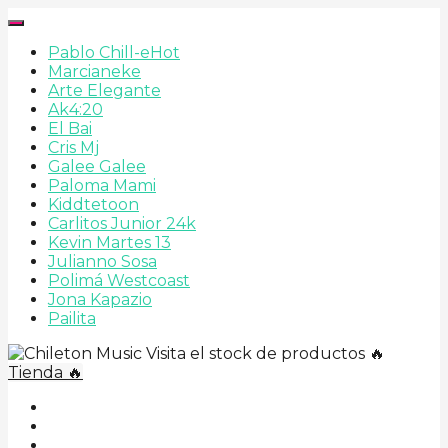
Pablo Chill-e
Hot
Marcianeke
Arte Elegante
Ak4:20
El Bai
Cris Mj
Galee Galee
Paloma Mami
Kiddtetoon
Carlitos Junior 24k
Kevin Martes 13
Julianno Sosa
Polimá Westcoast
Jona Kapazio
Pailita
Visita el stock de productos 🔥
Tienda 🔥