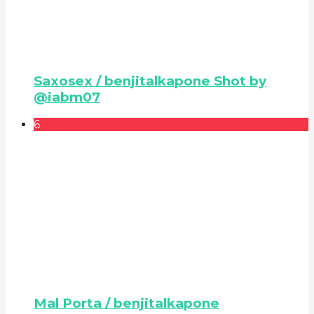
Saxosex / benjitalkapone Shot by
@iabm07
6
Mal Porta / benjitalkapone