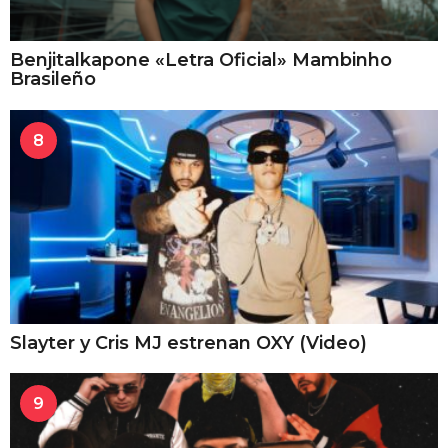
Benjitalkapone «Letra Oficial» Mambinho
Brasileño
8
Slayter y Cris MJ estrenan OXY (Video)
9