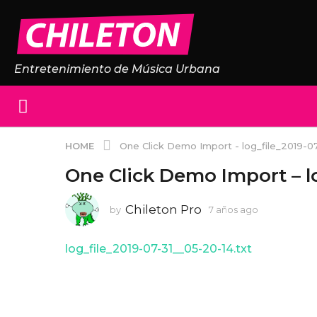
Entretenimiento de Música Urbana
HOME
One Click Demo Import - log_file_2019-0
One Click Demo Import – lo
Chileton Pro
by
7 años ago
7
a
ñ
log_file_2019-07-31__05-20-14.txt
o
s
a
g
o