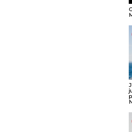
G
M
J
j
p
N