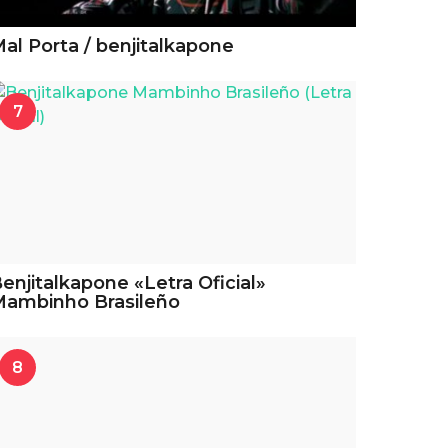
al Porta / benjitalkapone
7
enjitalkapone «Letra Oficial»
ambinho Brasileño
8