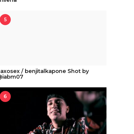
hilena
5
axosex / benjitalkapone Shot by
@iabm07
6