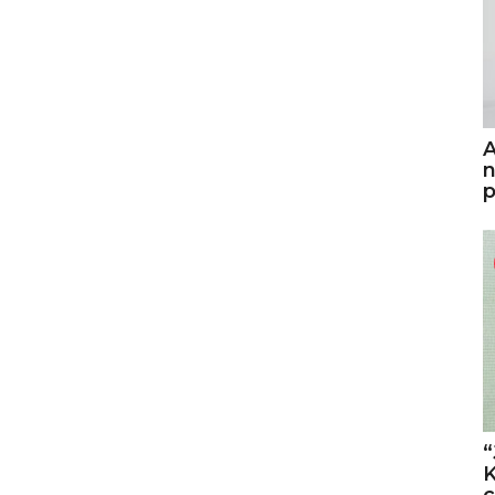
A
n
p
“
K