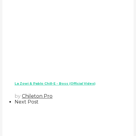
La Zowi & Pablo Chill-E - Boss (Official Video)
by
Chileton Pro
Next Post