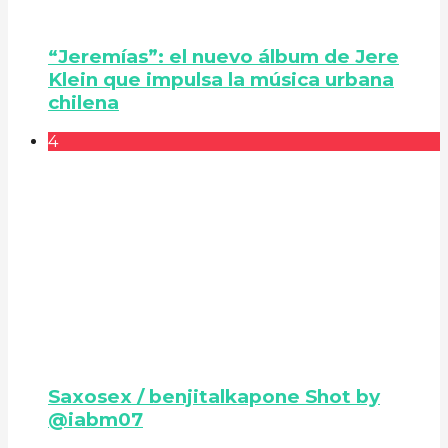
“Jeremías”: el nuevo álbum de Jere
Klein que impulsa la música urbana
chilena
4
Saxosex / benjitalkapone Shot by
@iabm07