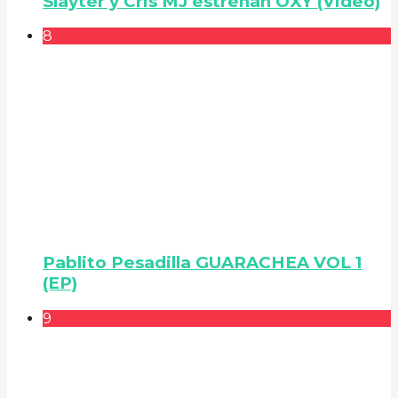
Slayter y Cris MJ estrenan OXY (Video)
8
Pablito Pesadilla GUARACHEA VOL 1
(EP)
9