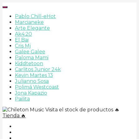
Pablo Chill-e
Hot
Marcianeke
Arte Elegante
Ak4:20
El Bai
Cris Mj
Galee Galee
Paloma Mami
Kiddtetoon
Carlitos Junior 24k
Kevin Martes 13
Julianno Sosa
Polimá Westcoast
Jona Kapazio
Pailita
Visita el stock de productos 🔥
Tienda 🔥