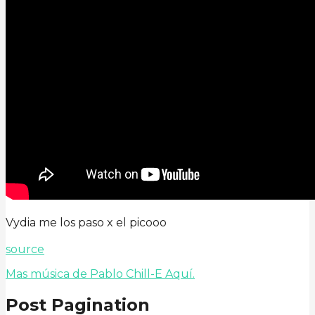
Vydia me los paso x el picooo
source
Mas música de Pablo Chill-E Aquí.
Post Pagination