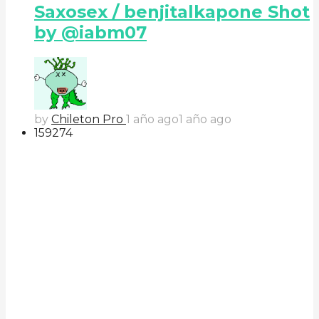
Saxosex / benjitalkapone Shot
by @iabm07
by
Chileton Pro
1 año ago
1 año ago
159
27
4