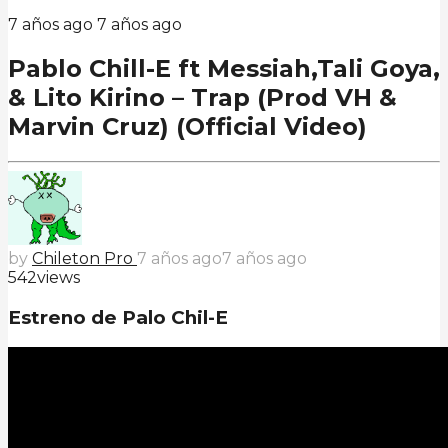
7 años ago
7 años ago
Pablo Chill-E ft Messiah,Tali Goya,
& Lito Kirino – Trap (Prod VH &
Marvin Cruz) (Official Video)
by
Chileton Pro
7 años ago
7 años ago
542
views
Estreno de Palo Chil-E