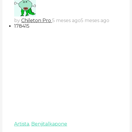
by
Chileton Pro
5 meses ago
5 meses ago
178
41
5
Artista
,
Benjitalkapone