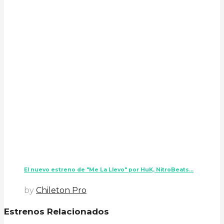
El nuevo estreno de "Me La Llevo" por HuK, NitroBeats...
by
Chileton Pro
Estrenos Relacionados