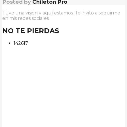
Posted by
Chileton Pro
Tuve una visión y aquí estamos. Te invito a seguirme
en mis redes sociales
NO TE PIERDAS
142
61
7