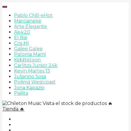
Pablo Chill-e
Hot
Marcianeke
Arte Elegante
Ak4:20
El Bai
Cris Mj
Galee Galee
Paloma Mami
Kiddtetoon
Carlitos Junior 24k
Kevin Martes 13
Julianno Sosa
Polimá Westcoast
Jona Kapazio
Pailita
Visita el stock de productos 🔥
Tienda 🔥