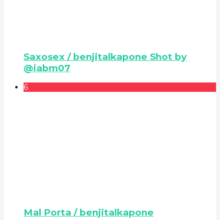
Saxosex / benjitalkapone Shot by
@iabm07
6
Mal Porta / benjitalkapone