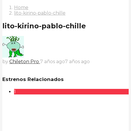
Home
lito-kirino-pablo-chille
lito-kirino-pablo-chille
by
Chileton Pro
7 años ago
7 años ago
Estrenos Relacionados
1