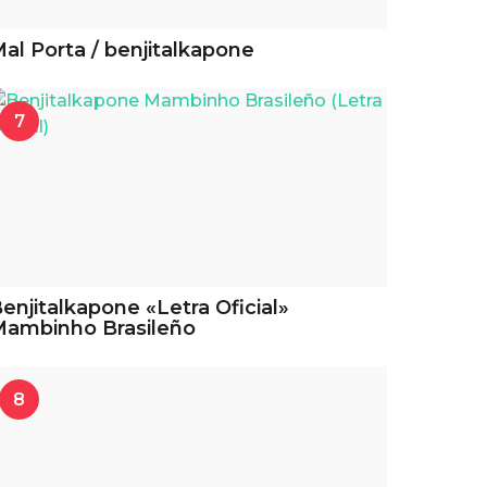
al Porta / benjitalkapone
7
enjitalkapone «Letra Oficial»
ambinho Brasileño
8