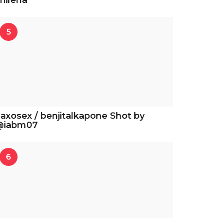
hilena
5
axosex / benjitalkapone Shot by
@iabm07
6