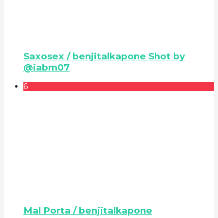
Saxosex / benjitalkapone Shot by
@iabm07
6
Mal Porta / benjitalkapone