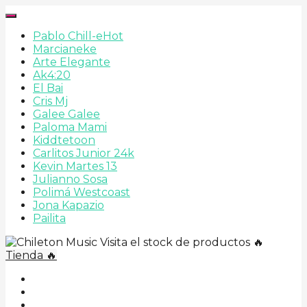
Pablo Chill-e
Hot
Marcianeke
Arte Elegante
Ak4:20
El Bai
Cris Mj
Galee Galee
Paloma Mami
Kiddtetoon
Carlitos Junior 24k
Kevin Martes 13
Julianno Sosa
Polimá Westcoast
Jona Kapazio
Pailita
Visita el stock de productos 🔥
Tienda 🔥