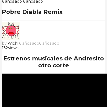
6 años ago
6 años ago
Pobre Diabla Remix
by
Wichi
6 años ago
6 años ago
132
views
Estrenos musicales de Andresito
otro corte