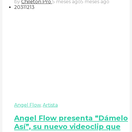
by
Chileton Pro
5 meses ago
5 meses ago
203
112
13
Angel Flow
,
Artista
Angel Flow presenta “Dámelo
Así”, su nuevo videoclip que