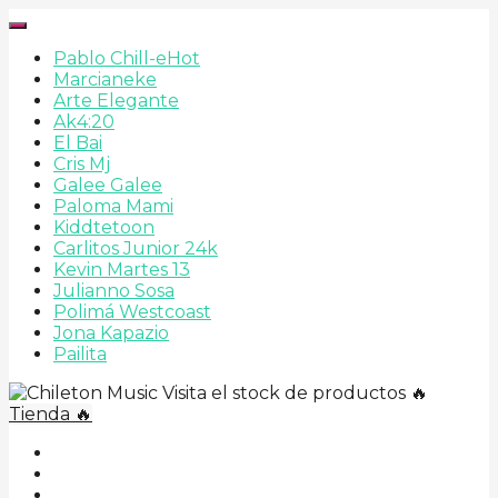
Pablo Chill-e
Hot
Marcianeke
Arte Elegante
Ak4:20
El Bai
Cris Mj
Galee Galee
Paloma Mami
Kiddtetoon
Carlitos Junior 24k
Kevin Martes 13
Julianno Sosa
Polimá Westcoast
Jona Kapazio
Pailita
Visita el stock de productos 🔥
Tienda 🔥