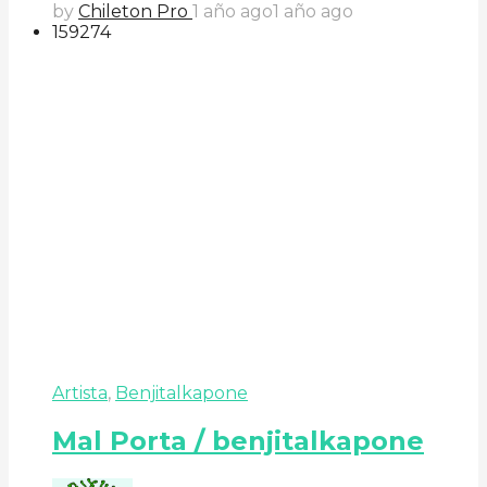
by
Chileton Pro
1 año ago
1 año ago
159
27
4
Artista
,
Benjitalkapone
Mal Porta / benjitalkapone