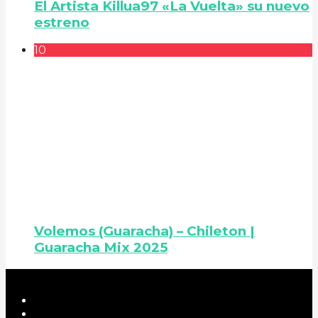
El Artista Killua97 «La Vuelta» su nuevo
estreno
10
Volemos (Guaracha) – Chileton |
Guaracha Mix 2025