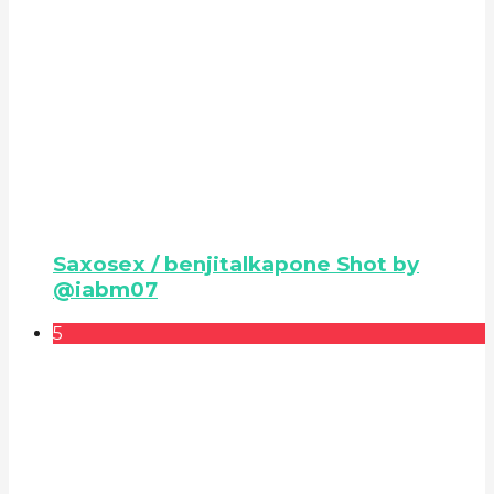
Saxosex / benjitalkapone Shot by
@iabm07
5