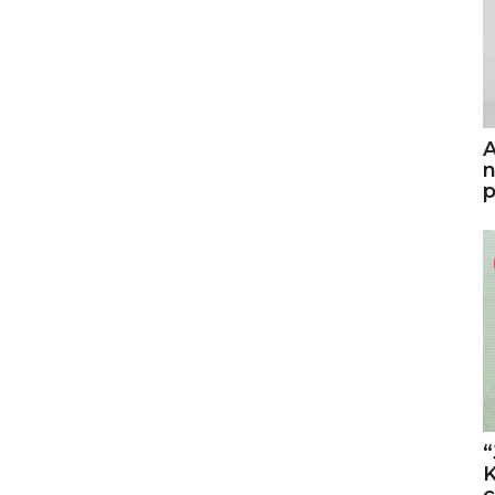
A
n
p
“
K