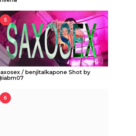
hilena
5
axosex / benjitalkapone Shot by
@iabm07
6