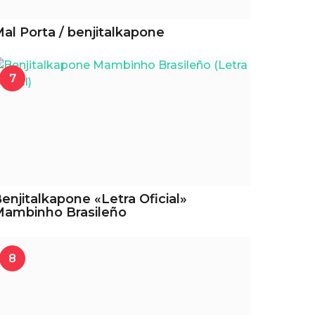
al Porta / benjitalkapone
7
enjitalkapone «Letra Oficial»
ambinho Brasileño
8