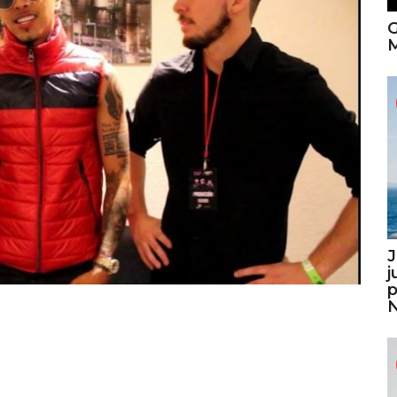
G
M
J
j
p
N