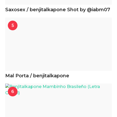
Saxosex / benjitalkapone Shot by @iabm07
5
Mal Porta / benjitalkapone
6