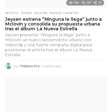
194
119
13
ARTISTA
,
JEYSEN
,
MCLOVIN
,
NUEVOS TALENTOS
Jeysen estrena “Ninguna le llega” junto a
Mclovin y consolida su propuesta urbana
tras el álbum La Nueva Estrella
Jeysen presenta “Ninguna le llega” junto a
Mclovin, un nuevo lanzamiento urbano con
videoclip y una fuerte campaña digital para
posicionar al artista tras el álbum La Nueva
Estrella.
by
Chileton Pro
5 meses ago
5
m
e
s
e
s
a
g
o