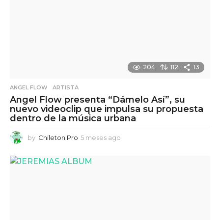
204
112
13
ANGEL FLOW
,
ARTISTA
Angel Flow presenta “Dámelo Así”, su
nuevo videoclip que impulsa su propuesta
dentro de la música urbana
by
Chileton Pro
5 meses ago
5
m
e
s
e
s
a
g
o