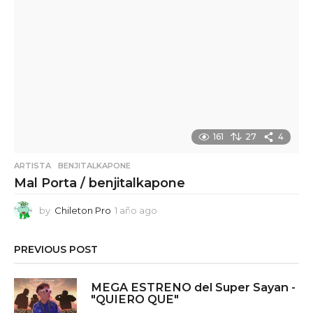
161
27
4
ARTISTA
,
BENJITALKAPONE
Mal Porta / benjitalkapone
by
Chileton Pro
1 año ago
1
a
ñ
PREVIOUS POST
o
a
g
MEGA ESTRENO del Super Sayan -
o
"QUIERO QUE"