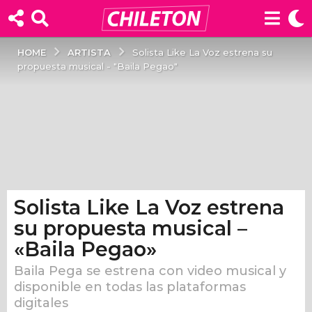
ARTISTA
HOME
Solista Like La Voz estrena su
propuesta musical - "Baila Pegao"
Solista Like La Voz estrena
6
a
su propuesta musical –
ñ
«Baila Pegao»
o
Baila Pega se estrena con video musical y
s
disponible en todas las plataformas
a
digitales
g