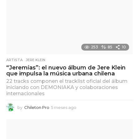
253
85
10
ARTISTA
,
JERE KLEIN
“Jeremías”: el nuevo álbum de Jere Klein
que impulsa la música urbana chilena
22 tracks componen el tracklist oficial del álbum
iniciando con DEMONIAKA y colaboraciones
internacionales
by
Chileton Pro
5 meses ago
5
m
e
s
e
s