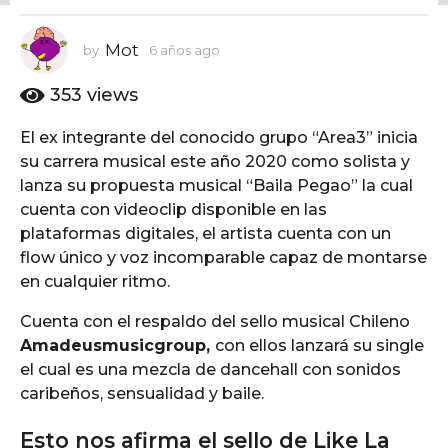
o
6
Mot
by
6 años ago
6
a
a
ñ
ñ
353
views
o
o
s
s
El ex integrante del conocido grupo “Area3” inicia
a
a
su carrera musical este año 2020 como solista y
g
g
o
lanza su propuesta musical “Baila Pegao” la cual
o
cuenta con videoclip disponible en las
plataformas digitales, el artista cuenta con un
flow único y voz incomparable capaz de montarse
en cualquier ritmo.
Cuenta con el respaldo del sello musical Chileno
Amadeusmusicgroup,
con ellos lanzará su single
el cual es una mezcla de dancehall con sonidos
caribeños, sensualidad y baile.
Esto nos afirma el sello de Like La