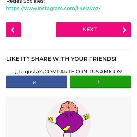
Redes Sociales:
https://www.instagram.com/likelavoz/
P
NEXT
o
s
t
P
LIKE IT? SHARE WITH YOUR FRIENDS!
a
¿Te gusta? ¡COMPARTE CON TUS AMIGOS!
g
i
n
a
t
i
o
n