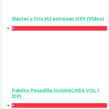
Slayter y Cris MJ estrenan OXY (Video)
8
Pablito Pesadilla GUARACHEA VOL 1
(EP)
9