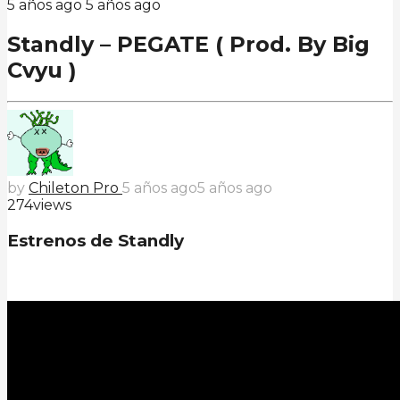
5 años ago
5 años ago
Standly – PEGATE ( Prod. By Big
Cvyu )
by
Chileton Pro
5 años ago
5 años ago
274
views
Estrenos de Standly