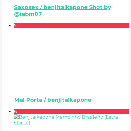
Saxosex / benjitalkapone Shot by
@iabm07
5
Mal Porta / benjitalkapone
6