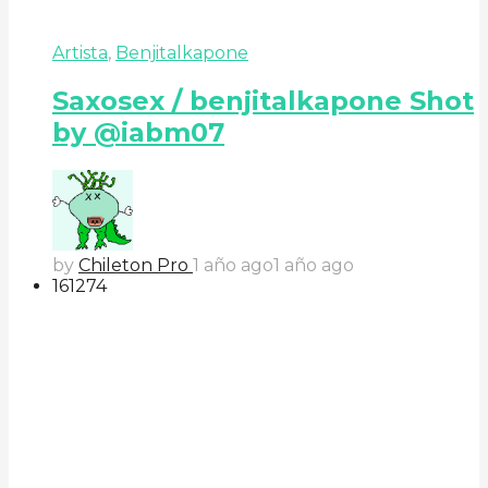
Artista
,
Benjitalkapone
Saxosex / benjitalkapone Shot
by @iabm07
by
Chileton Pro
1 año ago
1 año ago
161
27
4