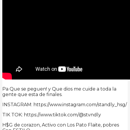
Pa Que se peguen! y Que dios me cuide a toda la
gente que esta de finales.
INSTAGRAM: https://www.instagram.com/standly_hsg/
TIK TOK: https://www.tiktok.com/@stvndly
H$G de corazon, Activo con Los Pato Flaite, pobres