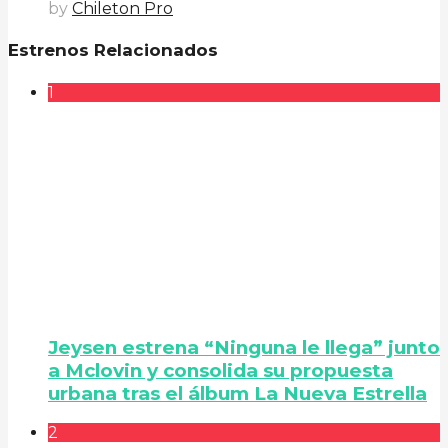
by
Chileton Pro
Estrenos Relacionados
1
Jeysen estrena “Ninguna le llega” junto
a Mclovin y consolida su propuesta
urbana tras el álbum La Nueva Estrella
2