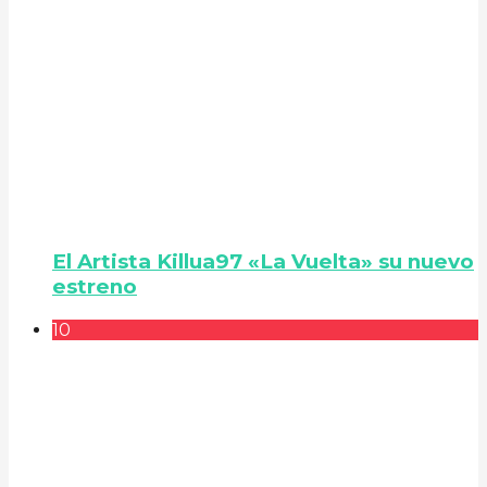
El Artista Killua97 «La Vuelta» su nuevo
estreno
10