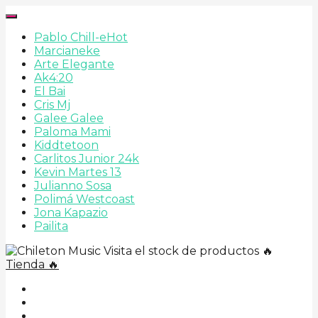
Pablo Chill-e
Hot
Marcianeke
Arte Elegante
Ak4:20
El Bai
Cris Mj
Galee Galee
Paloma Mami
Kiddtetoon
Carlitos Junior 24k
Kevin Martes 13
Julianno Sosa
Polimá Westcoast
Jona Kapazio
Pailita
Visita el stock de productos 🔥
Tienda 🔥