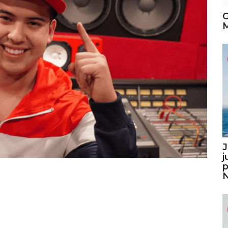
G
M
J
j
p
N