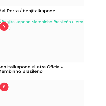
al Porta / benjitalkapone
7
enjitalkapone «Letra Oficial»
ambinho Brasileño
8