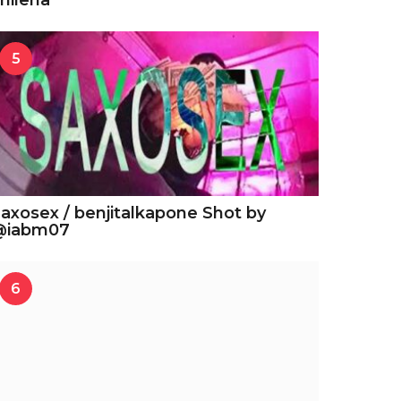
hilena
5
axosex / benjitalkapone Shot by
@iabm07
6