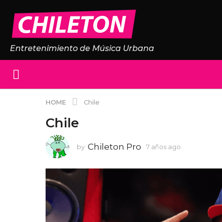
Entretenimiento de Música Urbana
HOME
Chile
Chile
Chileton Pro
by
7 años ago
7
a
ñ
o
s
a
g
o