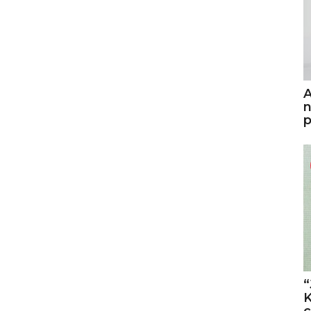
A
n
p
“
K