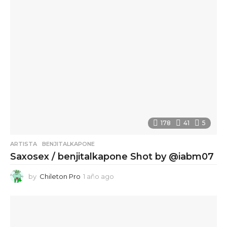
s
a
g
o
178
41
5
ARTISTA
,
BENJITALKAPONE
Saxosex / benjitalkapone Shot by @iabm07
by
Chileton Pro
1 año ago
1
a
ñ
o
a
g