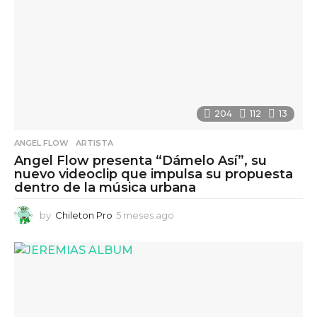
204
112
13
ANGEL FLOW
,
ARTISTA
Angel Flow presenta “Dámelo Así”, su
nuevo videoclip que impulsa su propuesta
dentro de la música urbana
by
Chileton Pro
5 meses ago
5
m
e
s
e
s
a
g