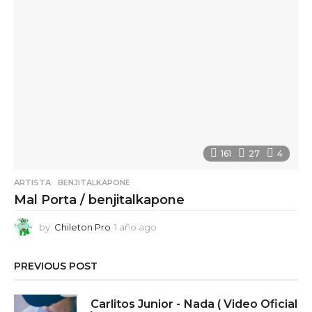
o
161
27
4
ARTISTA
,
BENJITALKAPONE
Mal Porta / benjitalkapone
by
Chileton Pro
1 año ago
1
a
ñ
PREVIOUS POST
o
a
g
Carlitos Junior - Nada ( Video Oficial
o