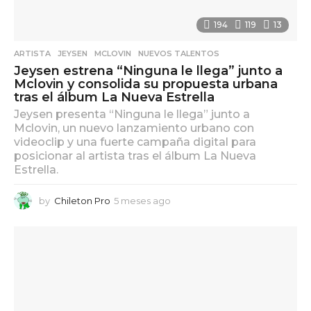
194
119
13
ARTISTA
,
JEYSEN
,
MCLOVIN
,
NUEVOS TALENTOS
Jeysen estrena “Ninguna le llega” junto a
Mclovin y consolida su propuesta urbana
tras el álbum La Nueva Estrella
Jeysen presenta “Ninguna le llega” junto a
Mclovin, un nuevo lanzamiento urbano con
videoclip y una fuerte campaña digital para
posicionar al artista tras el álbum La Nueva
Estrella.
by
Chileton Pro
5 meses ago
5
m
e
s
e
s
a
g
o