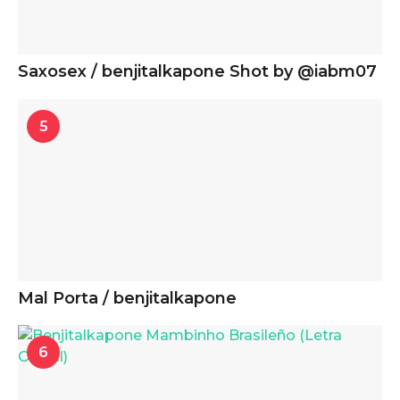
Saxosex / benjitalkapone Shot by @iabm07
5
Mal Porta / benjitalkapone
6