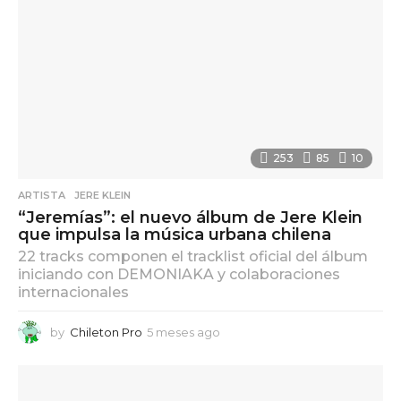
o
253
85
10
ARTISTA
,
JERE KLEIN
“Jeremías”: el nuevo álbum de Jere Klein
que impulsa la música urbana chilena
22 tracks componen el tracklist oficial del álbum
iniciando con DEMONIAKA y colaboraciones
internacionales
by
Chileton Pro
5 meses ago
5
m
e
s
e