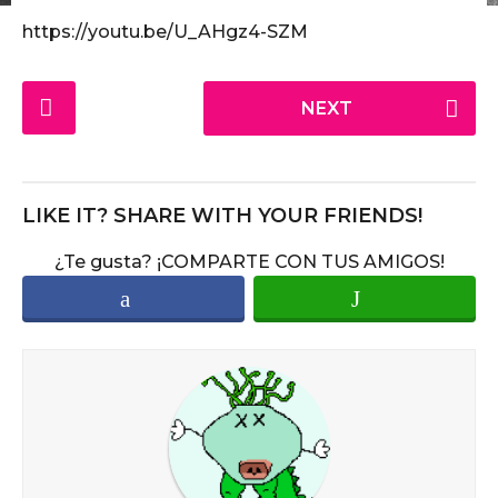
o
s
https://youtu.be/U_AHgz4-SZM
a
6
g
a
o
P
ñ
NEXT
o
o
s
s
a
t
g
P
LIKE IT? SHARE WITH YOUR FRIENDS!
o
a
¿Te gusta? ¡COMPARTE CON TUS AMIGOS!
g
i
n
a
t
i
o
n