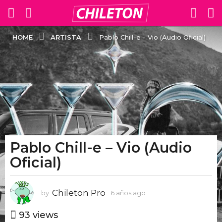
ARTISTA
HOME
Pablo Chill-e - Vio (Audio Oficial)
Pablo Chill-e – Vio (Audio
6
a
Oficial)
ñ
o
Chileton Pro
s
by
6 años ago
6
a
a
ñ
93
views
g
o