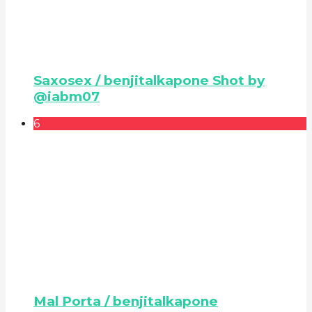
Saxosex / benjitalkapone Shot by
@iabm07
6
Mal Porta / benjitalkapone