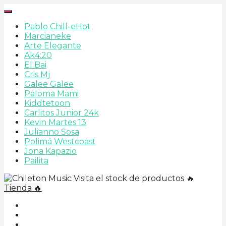
Pablo Chill-e
Hot
Marcianeke
Arte Elegante
Ak4:20
El Bai
Cris Mj
Galee Galee
Paloma Mami
Kiddtetoon
Carlitos Junior 24k
Kevin Martes 13
Julianno Sosa
Polimá Westcoast
Jona Kapazio
Pailita
Visita el stock de productos 🔥
Tienda 🔥