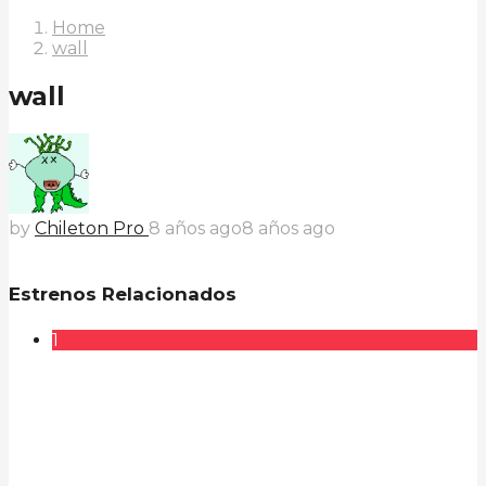
Home
wall
wall
by
Chileton Pro
8 años ago
8 años ago
Estrenos Relacionados
1