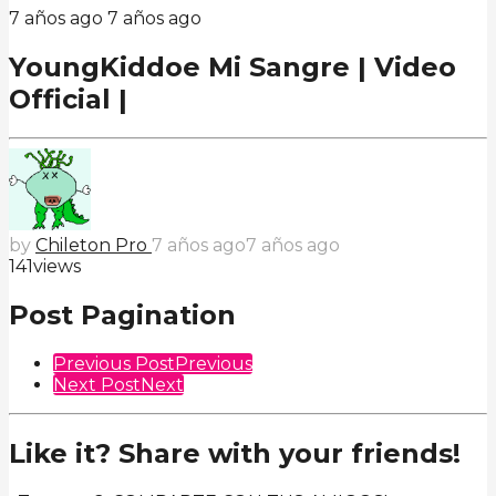
7 años ago
7 años ago
YoungKiddoe Mi Sangre | Video
Official |
by
Chileton Pro
7 años ago
7 años ago
141
views
Post Pagination
Previous Post
Previous
Next Post
Next
Like it? Share with your friends!