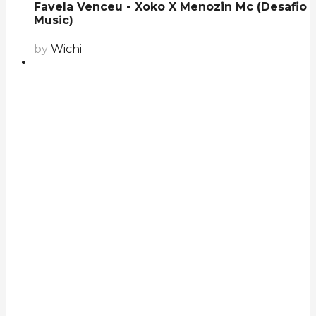
Favela Venceu - Xoko X Menozin Mc (Desafio
Music)
by
Wichi