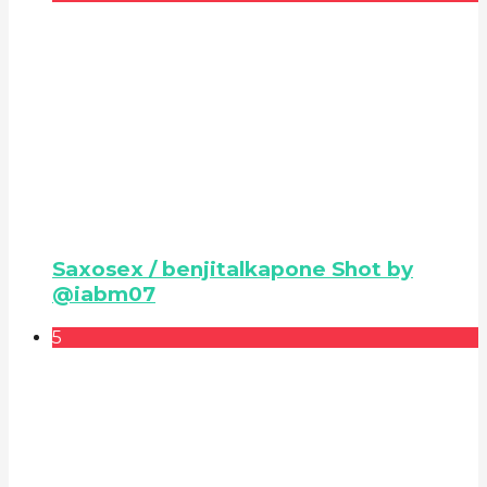
Saxosex / benjitalkapone Shot by
@iabm07
5