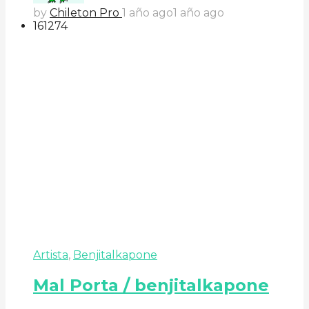
by
Chileton Pro
1 año ago
1 año ago
161
27
4
Artista
,
Benjitalkapone
Mal Porta / benjitalkapone