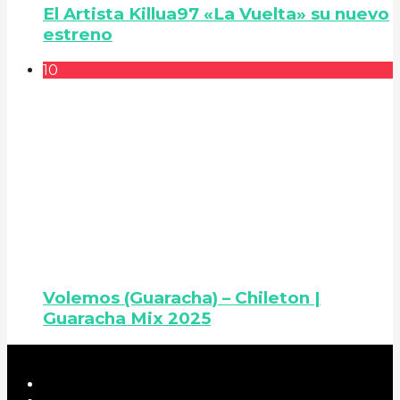
El Artista Killua97 «La Vuelta» su nuevo
estreno
10
Volemos (Guaracha) – Chileton |
Guaracha Mix 2025