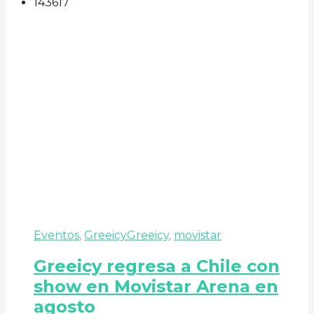
143
61
7
Eventos
,
Greeicy
Greeicy
,
movistar
Greeicy regresa a Chile con
show en Movistar Arena en
agosto