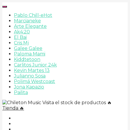
Pablo Chill-e
Hot
Marcianeke
Arte Elegante
Ak4:20
El Bai
Cris Mj
Galee Galee
Paloma Mami
Kiddtetoon
Carlitos Junior 24k
Kevin Martes 13
Julianno Sosa
Polimá Westcoast
Jona Kapazio
Pailita
Visita el stock de productos 🔥
Tienda 🔥